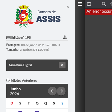
T
F
o
i
An error occur
g
n
g
d
l
e
S
i
d
Edição nº 195
e
b
Postagem:
03 de junho de 2026 - 10h01
a
r
Tamanho:
3 páginas (781,00 KB)
Assinatura Digital
Edições Anteriores
Junho
2026
D
S
T
Q
Q
S
S