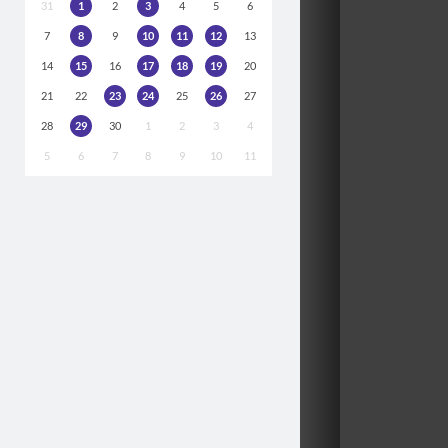
31
1
2
3
4
5
6
7
8
9
10
11
12
13
14
15
16
17
18
19
20
21
22
23
24
25
26
27
28
29
30
1
2
3
4
5
6
7
8
9
10
11