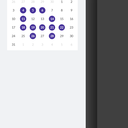
26
27
28
29
30
1
2
3
4
5
6
7
8
9
10
11
12
13
14
15
16
17
18
19
20
21
22
23
24
25
26
27
28
29
30
31
1
2
3
4
5
6