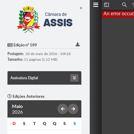
T
F
o
i
An error occur
g
n
g
d
l
e
S
i
d
Edição nº 189
e
b
Postagem:
20 de maio de 2026 - 10h18
a
r
Tamanho:
11 páginas (1,12 MB)
Assinatura Digital
Edições Anteriores
Maio
2026
D
S
T
Q
Q
S
S