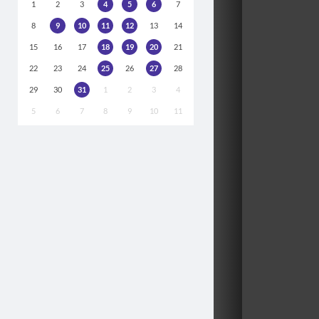
1
2
3
4
5
6
7
8
9
10
11
12
13
14
15
16
17
18
19
20
21
22
23
24
25
26
27
28
29
30
31
1
2
3
4
5
6
7
8
9
10
11