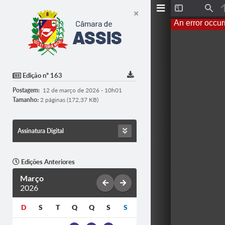
T
F
o
i
An error occur
g
n
g
d
l
e
S
i
d
Edição nº 163
e
b
Postagem:
12 de março de 2026 - 10h01
a
r
Tamanho:
2 páginas (172,37 KB)
Assinatura Digital
Edições Anteriores
Março
2026
D
S
T
Q
Q
S
S